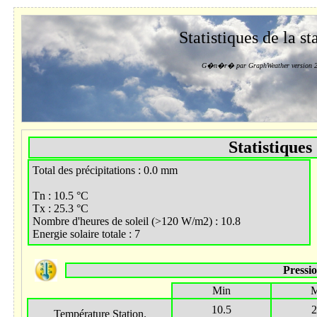
Statistiques de la st
G�n�r� par GraphWeather version 2