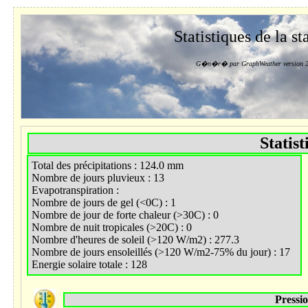
Statistiques de la st
G�n�r� par GraphWeather version 2