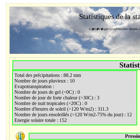
Statistiques de la st
G�n�r� par GraphWeather version 2