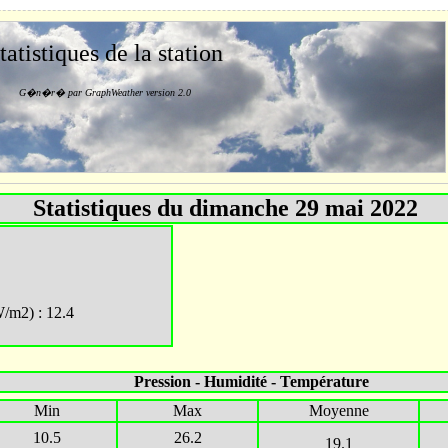
tatistiques de la station
G�n�r� par GraphWeather version 2.0