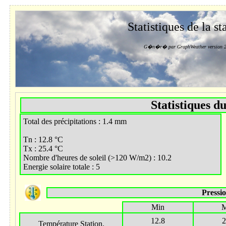
Statistiques de la st
G�n�r� par GraphWeather version 2