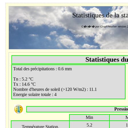
Statistiques de la st
G�n�r� par GraphWeather version 2