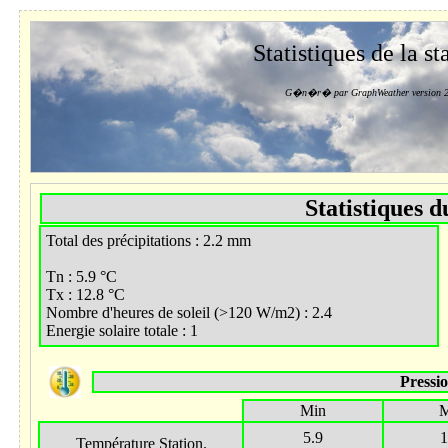
Statistiques de la st
G�n�r� par GraphWeather version 2