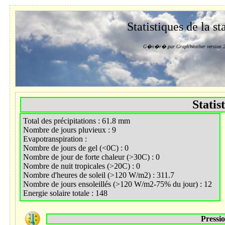
Statistiques de la st
G�n�r� par GraphWeather version 2